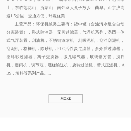
山，东临莲花山、沂蒙山，南邻圣人孔子故乡—曲阜。距京沪高
速1.5公里，交通方便，环境优美！
主营产品：环保机械类主要有：罐中罐（含油污水组合自动
分离装置），卧式除油器，无阀过滤器，气浮机系列，涡凹一体
式气浮装置，刮油机，不锈钢浓缩机，刮吸泥机，刮油刮泥机，
刮泥机，格栅机，除砂机，PLC活性炭过滤器，多介质过滤器，
循环砂过滤器，离子交换器，微孔曝气器，玻璃钢方管，搅拌
机，启闭机，调节堰，螺旋输送机，旋转过滤机，带式压滤机，A
BS，填料等系列产品......
MORE