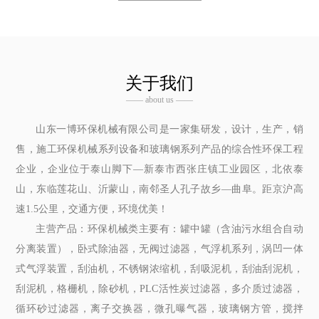
关于我们
—— about us ——
山东一博环保机械有限公司是一家集研发，设计，生产，销
售，施工环保机械系列设备和玻璃钢系列产品的综合性环保工程
企业，企业位于泰山脚下—新泰市西张庄镇工业园区，北依泰
山，东临莲花山、沂蒙山，南邻圣人孔子故乡—曲阜。距京沪高
速1.5公里，交通方便，环境优美！
主营产品：环保机械类主要有：罐中罐（含油污水组合自动
分离装置），卧式除油器，无阀过滤器，气浮机系列，涡凹一体
式气浮装置，刮油机，不锈钢浓缩机，刮吸泥机，刮油刮泥机，
刮泥机，格栅机，除砂机，PLC活性炭过滤器，多介质过滤器，
循环砂过滤器，离子交换器，微孔曝气器，玻璃钢方管，搅拌