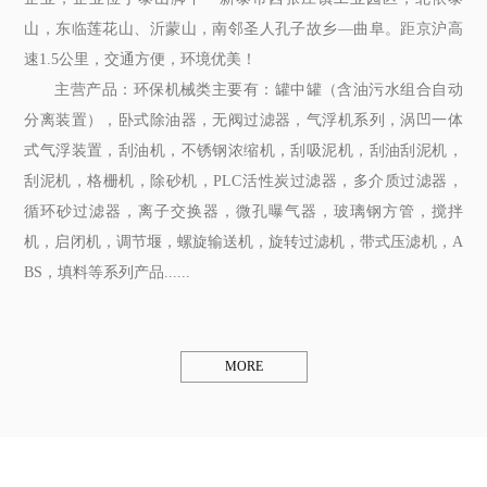
山，东临莲花山、沂蒙山，南邻圣人孔子故乡—曲阜。距京沪高
速1.5公里，交通方便，环境优美！
主营产品：环保机械类主要有：罐中罐（含油污水组合自动
分离装置），卧式除油器，无阀过滤器，气浮机系列，涡凹一体
式气浮装置，刮油机，不锈钢浓缩机，刮吸泥机，刮油刮泥机，
刮泥机，格栅机，除砂机，PLC活性炭过滤器，多介质过滤器，
循环砂过滤器，离子交换器，微孔曝气器，玻璃钢方管，搅拌
机，启闭机，调节堰，螺旋输送机，旋转过滤机，带式压滤机，A
BS，填料等系列产品......
MORE