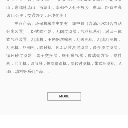
山，东临莲花山、沂蒙山，南邻圣人孔子故乡—曲阜。距京沪高
速1.5公里，交通方便，环境优美！
主营产品：环保机械类主要有：罐中罐（含油污水组合自动
分离装置），卧式除油器，无阀过滤器，气浮机系列，涡凹一体
式气浮装置，刮油机，不锈钢浓缩机，刮吸泥机，刮油刮泥机，
刮泥机，格栅机，除砂机，PLC活性炭过滤器，多介质过滤器，
循环砂过滤器，离子交换器，微孔曝气器，玻璃钢方管，搅拌
机，启闭机，调节堰，螺旋输送机，旋转过滤机，带式压滤机，A
BS，填料等系列产品......
MORE