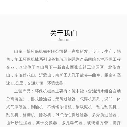
关于我们
—— about us ——
山东一博环保机械有限公司是一家集研发，设计，生产，销
售，施工环保机械系列设备和玻璃钢系列产品的综合性环保工程
企业，企业位于泰山脚下—新泰市西张庄镇工业园区，北依泰
山，东临莲花山、沂蒙山，南邻圣人孔子故乡—曲阜。距京沪高
速1.5公里，交通方便，环境优美！
主营产品：环保机械类主要有：罐中罐（含油污水组合自动
分离装置），卧式除油器，无阀过滤器，气浮机系列，涡凹一体
式气浮装置，刮油机，不锈钢浓缩机，刮吸泥机，刮油刮泥机，
刮泥机，格栅机，除砂机，PLC活性炭过滤器，多介质过滤器，
循环砂过滤器，离子交换器，微孔曝气器，玻璃钢方管，搅拌