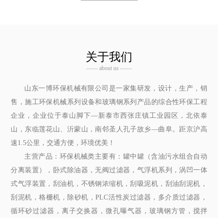
关于我们
—— about us ——
山东一博环保机械有限公司是一家集研发，设计，生产，销
售，施工环保机械系列设备和玻璃钢系列产品的综合性环保工程
企业，企业位于泰山脚下—新泰市西张庄镇工业园区，北依泰
山，东临莲花山、沂蒙山，南邻圣人孔子故乡—曲阜。距京沪高
速1.5公里，交通方便，环境优美！
主营产品：环保机械类主要有：罐中罐（含油污水组合自动
分离装置），卧式除油器，无阀过滤器，气浮机系列，涡凹一体
式气浮装置，刮油机，不锈钢浓缩机，刮吸泥机，刮油刮泥机，
刮泥机，格栅机，除砂机，PLC活性炭过滤器，多介质过滤器，
循环砂过滤器，离子交换器，微孔曝气器，玻璃钢方管，搅拌