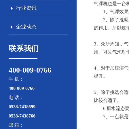
气浮机也是一台
行业资讯
1、气浮效
2、除了混
企业动态
的作用。所以这
3、众所周知，
联系我们
用。可见气泡对
4、对于加压溶
400-009-0766
提升。
手 机：
400-009-0766
5、除了挑选合
电 话：
比较合适了。
0538-7438699
6.原水流
0538-7438766
7、一点就
邮 箱：