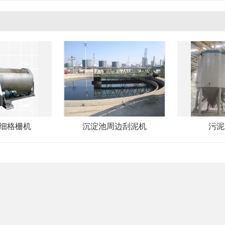
转细格栅机
沉淀池周边刮泥机
污泥