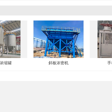
浓缩罐
斜板浓密机
手