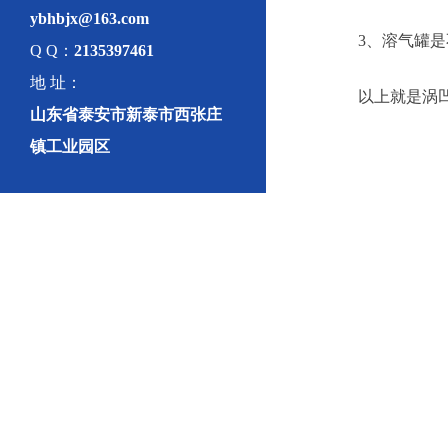
ybhbjx@163.com
3、溶气罐
Q Q：
2135397461
地 址：
以上就是涡
山东省泰安市新泰市西张庄
镇工业园区