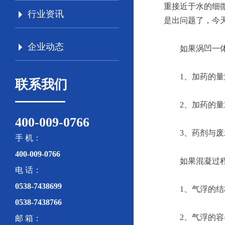
重接近于水的细
行业资讯
是出问题了，今
企业动态
如果涡凹一
1、加药的量
联系我们
2、加药的量
400-009-0766
3、药剂与
手 机：
400-009-0766
如果混凝过
电 话：
0538-7438699
1、气浮的
0538-7438766
2、气浮的
邮 箱：