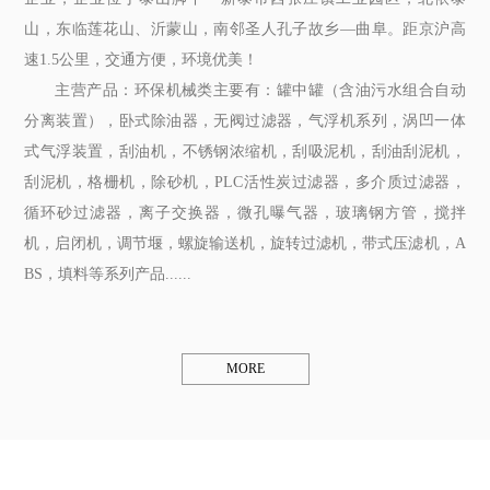
山，东临莲花山、沂蒙山，南邻圣人孔子故乡—曲阜。距京沪高
速1.5公里，交通方便，环境优美！
主营产品：环保机械类主要有：罐中罐（含油污水组合自动
分离装置），卧式除油器，无阀过滤器，气浮机系列，涡凹一体
式气浮装置，刮油机，不锈钢浓缩机，刮吸泥机，刮油刮泥机，
刮泥机，格栅机，除砂机，PLC活性炭过滤器，多介质过滤器，
循环砂过滤器，离子交换器，微孔曝气器，玻璃钢方管，搅拌
机，启闭机，调节堰，螺旋输送机，旋转过滤机，带式压滤机，A
BS，填料等系列产品......
MORE