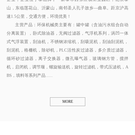
山，东临莲花山、沂蒙山，南邻圣人孔子故乡—曲阜。距京沪高
速1.5公里，交通方便，环境优美！
主营产品：环保机械类主要有：罐中罐（含油污水组合自动
分离装置），卧式除油器，无阀过滤器，气浮机系列，涡凹一体
式气浮装置，刮油机，不锈钢浓缩机，刮吸泥机，刮油刮泥机，
刮泥机，格栅机，除砂机，PLC活性炭过滤器，多介质过滤器，
循环砂过滤器，离子交换器，微孔曝气器，玻璃钢方管，搅拌
机，启闭机，调节堰，螺旋输送机，旋转过滤机，带式压滤机，A
BS，填料等系列产品......
MORE